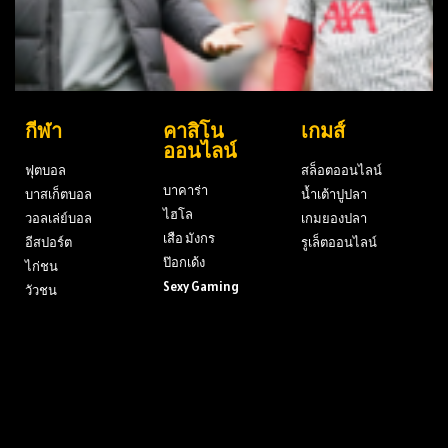
กีฬา
คาสิโน
เกมส์
ออนไลน์
ฟุตบอล
สล็อตออนไลน์
บาคาร่า
บาสเก็ตบอล
น้ำเต้าปูปลา
ไฮโล
วอลเล่ย์บอล
เกมยองปลา
เสือ มังกร
อีสปอร์ต
รูเล็ตออนไลน์
ป๊อกเด้ง
ไก่ชน
Sexy Gaming
วัวชน