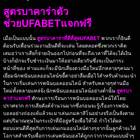
สูตรบาคาร่าตัว
ช่วยUFABETแจกฟรี
เมื่อเป็นแบบนั้น
สูตรบาคาร่าที่ดีที่สุดUFABET
พวกเราก็ยินดี
ต้อนรับเพื่อนร่วมงานยินดีที่จะเล่น โดยตลอดซึ่งพวกเราคิด
เสมอว่าเราเสียก็จ่ายเงินออกไปก่อนที่จะถึงเวลาที่ได้จะได้เงิน
บ้างก็มักจะรีบชำระเงินมาให้อย่างเดียวกันซึ่งจะเป็นภาระ
หน้าที่ของ ท่านและก็จะมีนักเสี่ยงดวงมือใหม่อีกหลายๆคนมา
เยี่ยมนักพนันบอลออนไลน์ขยี้ตาอย่าลืมเผื่อไว้สำหรับคำแนะนำ
ในการเริ่มเล่นการพนันบอลออนไลน์ สำหรับหลายๆท่านมือ
ใหม่ทั้งหลายแหล่จ้ะนักพนันบอลออนไลน์อย่างต่ำนั้น
สูตรบา
คาร่าแจกฟรี
ทักษะการเรียนการพนันบอลออนไลน์ให้โดย
ปราศจาก การเสียตังค์จำนวนมากซึ่งก่อนจะรู้เรื่องการพนัน
บอลอย่างถ่องแท้แล้วจะมาเล่นเกมคาสิโนอย่างจริงเป็นจังตาม
แต่ปริมาณทุนในกระเป๋าที่มีอยู่หรือเพื่อให้ได้ กำไรได้ผล
ตอบแทนดีที่สุดกับการเล่นเกมออนไลน์ต่างๆจากนั้นลูกค้าจะได้
โอกาสสำหรับเพื่อการเล่นพนันบอลได้ถูกกว่าการเล่นแบบมั่วๆ