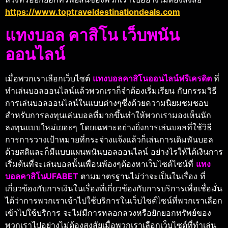
https://www.toptraveldestinationdeals.com
แทงบอล คาสิโน เว็บพนัน
ออนไลน์
เมื่อพวกเราเลือกเว็บไซต์
แทงบอลคาสิโนออนไลน์ฟรีเครดิต
ที่
ทำเล่นบอลออนไลน์แล้วพวกเราก็จำต้องเริ่มเรียน กับกรรมวิธี
การเล่นบอลออนไลน์ในแบบต่างๆซึ่งด้วยความนิยมชมชอบ
สำหรับการลงทุนเล่นบอลที่มากขึ้นทำให้พวกเรามองเห็นนัก
ลงทุนแบบใหม่เยอะๆ โดยเฉพาะอย่างยิ่งการเล่นบอลที่ใช้วิธี
การการวางเป้าหมายที่กระจ่างแจ้งแล้วก็เล่นการเดิมพันบอล
ด้วยสติและก็มีแบบแผนพนันบอลออนไลน์ อย่างไรให้ได้เงินการ
เริ่มต้นที่จะเล่นบอลนั้นเพื่อนพ้องๆต้องหาเว็บไซต์ไซน์ที่
แทง
บอลคาสิโนUFABET
ตามมาตรฐานไม่ว่าจะเป็นในเรื่อง ที่
เกี่ยวข้องกับการเงินในเรื่องที่เกี่ยวข้องกับการบริการเพื่อเชื่อมั่น
ได้ว่าการพวกเราเข้าไปใช้บริการในเว็บไซต์ไซน์ที่พวกเราเลือก
เข้าไปใช้บริการ จะไม่มีการหลอกลวงหรือยักยอกทรัพย์ของ
พวกเราไปอย่างไม่ต้องสงสัยเมื่อพวกเราเลือกเว็บไซต์ที่ทำเล่น