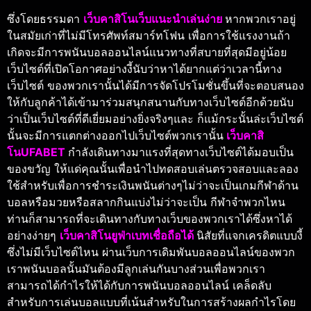
ซึ่งโดยธรรมดา
เว็บคาสิโนเว็บแนะนำเล่นง่าย
หากพวกเราอยู่
ในสมัยเก่าที่ไม่มีโทรศัพท์สมาร์ทโฟน เพื่อการใช้แรงงานถ้า
เกิดจะมีการพนันบอลออนไลน์แนวทางที่สบายที่สุดมีอยู่น้อย
เว็บไซต์ที่เปิดโอกาศอย่างงี้นับว่าหาได้ยากแต่ว่าเวลานี้ทาง
เว็บไซต์ ของพวกเรานั้นได้มีการจัดโปรโมชั่นขึ้นที่จะตอบสนอง
ให้กับลูกค้าได้เข้ามาร่วมสนุกสนานกับทางเว็บไซต์อีกด้วยนับ
ว่าเป็นเว็บไซต์ที่ดีเยี่ยมอย่างยิ่งจริงๆและ ก็แม้กระนั้นล่ะเว็บไซต์
นั้นจะมีการแตกต่างออกไปเว็บไซต์พวกเรานั้น
เว็บคาสิ
โนUFABET
กำลังเดินทางมาแรงที่สุดทางเว็บไซต์ได้มอบเป็น
ของขวัญ ให้แด่คุณนั้นเพื่อนำไปทดสอบเล่นตรวจสอบและลอง
ใช้สำหรับเพื่อการชำระเงินพนันต่างๆไม่ว่าจะเป็นเกมกีฬาด้าน
บอลหรือมวยหรือสลากกินแบ่งไม่ว่าจะเป็น กีฬาจำพวกไหน
ท่านก็สามารถที่จะเดินทางกับทางเว็บของพวกเราได้ซึ่งหาได้
อย่างง่ายๆ
เว็บคาสิโนยูฟ่าเบทเชื่อถือได้
นิสัยที่แจกเครดิตแบบงี้
ซึ่งไม่มีเว็บไซต์ไหน ผ่านเว็บการเดิมพันบอลออนไลน์ของพวก
เราพนันบอลนั้นมันต้องมีลูกเล่นกันบางส่วนเพื่อพวกเรา
สามารถได้กำไรให้ได้กับการพนันบอลออนไลน์ เคล็ดลับ
สำหรับการเล่นบอลแบบที่เน้นสำหรับในการสร้างผลกำไรโดย