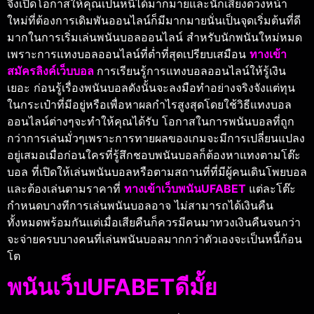
จึงเปิดโอกาสให้คุณเป็นหนี้ได้มากมายและนักเสี่ยงดวงหน้า
ใหม่ที่ต้องการเดิมพันออนไลน์ก็มีมากมายนั่นเป็นจุดเริ่มต้นที่ดี
มากในการเริ่มเล่นพนันบอลออนไลน์ สำหรับนักพนันใหม่หมด
เพราะการแทงบอลออนไลน์ที่ต่ำที่สุดเปรียบเสมือน
ทางเข้า
สมัครลิงค์เว็บบอล
การเรียนรู้การแทงบอลออนไลน์ให้รู้เงิน
เยอะ ก่อนรู้เรื่องพนันบอลดังนั้นจะลงมือทำอย่างจริงจังแต่ทุน
ในกระเป๋าที่มีอยู่หรือเพื่อหาผลกำไรสูงสุดโดยใช้วิธีแทงบอล
ออนไลน์ต่างๆจะทำให้คุณได้รับ โอกาสในการพนันบอลที่ถูก
กว่าการเล่นมั่วๆเพราะการทายผลของเกมจะมีการเปลี่ยนแปลง
อยู่เสมอเมื่อก่อนใครที่รู้สึกชอบพนันบอลก็ต้องหาแทงตามโต๊ะ
บอล ที่เปิดให้เล่นพนันบอลหรือตามสถานที่ที่มีผู้คนเดินโพยบอล
และต้องเล่นตามราคาที่
ทางเข้าเว็บพนันUFABET
แต่ละโต๊ะ
กำหนดบางทีการเล่นพนันบอลอาจ ไม่สามารถได้เงินคืน
ทั้งหมดพร้อมกันแต่เมื่อเสียคืนก็ควรมีคนมาทวงเงินคืนจนกว่า
จะจ่ายครบบางคนที่เล่นพนันบอลมากกว่าตัวเองจะเป็นหนี้ก้อน
โต
พนันเว็บUFABETดีมั้ย