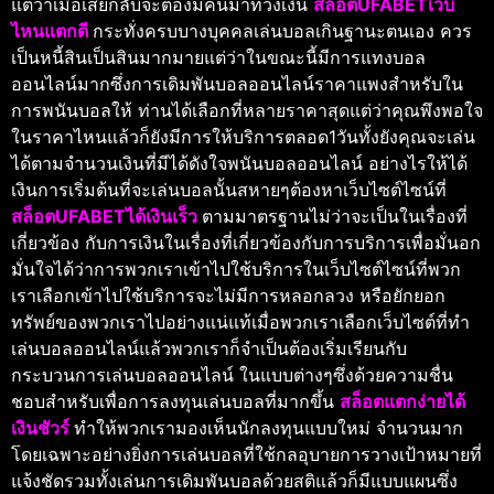
แต่ว่าเมื่อเสียกลับจะต้องมีคนมาทวงเงิน
สล็อตUFABETเว็บ
ไหนแตกดี
กระทั่งครบบางบุคคลเล่นบอลเกินฐานะตนเอง ควร
เป็นหนี้สินเป็นสินมากมายแต่ว่าในขณะนี้มีการแทงบอล
ออนไลน์มากซึ่งการเดิมพันบอลออนไลน์ราคาแพงสำหรับใน
การพนันบอลให้ ท่านได้เลือกที่หลายราคาสุดแต่ว่าคุณพึงพอใจ
ในราคาไหนแล้วก็ยังมีการให้บริการตลอด1วันทั้งยังคุณจะเล่น
ได้ตามจำนวนเงินที่มีได้ดังใจพนันบอลออนไลน์ อย่างไรให้ได้
เงินการเริ่มต้นที่จะเล่นบอลนั้นสหายๆต้องหาเว็บไซต์ไซน์ที่
สล็อตUFABETได้เงินเร็ว
ตามมาตรฐานไม่ว่าจะเป็นในเรื่องที่
เกี่ยวข้อง กับการเงินในเรื่องที่เกี่ยวข้องกับการบริการเพื่อมั่นอก
มั่นใจได้ว่าการพวกเราเข้าไปใช้บริการในเว็บไซต์ไซน์ที่พวก
เราเลือกเข้าไปใช้บริการจะไม่มีการหลอกลวง หรือยักยอก
ทรัพย์ของพวกเราไปอย่างแน่แท้เมื่อพวกเราเลือกเว็บไซต์ที่ทำ
เล่นบอลออนไลน์แล้วพวกเราก็จำเป็นต้องเริ่มเรียนกับ
กระบวนการเล่นบอลออนไลน์ ในแบบต่างๆซึ่งด้วยความชื่น
ชอบสำหรับเพื่อการลงทุนเล่นบอลที่มากขึ้น
สล็อตแตกง่ายได้
เงินชัวร์
ทำให้พวกเรามองเห็นนักลงทุนแบบใหม่ จำนวนมาก
โดยเฉพาะอย่างยิ่งการเล่นบอลที่ใช้กลอุบายการวางเป้าหมายที่
แจ้งชัดรวมทั้งเล่นการเดิมพันบอลด้วยสติแล้วก็มีแบบแผนซึ่ง