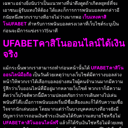
เฉพาะอย่างยิ่งนับว่าเป็นแนวทางที่น่าดึงดูดถ้าเกิดลยุทธ์ที่จะ
เอาชนะผู้รับแทงให้ต้อง ได้และก็การการพนันบอลสดกล่าวอี
กนัยหนึ่งพวกเราบางทีอาจไม่ว่างมากพอ
เว็บแทงคาสิ
โนUFABET
สำหรับการพนันบอลตรงเวลาที่เว็บไซต์ระบุเป็น
ก่อนจะมีการแข่งราว15นาที
UFABETคาสิโนออนไลน์ได้เงิน
จริง
แม้กระนั้นพวกเราสามารถทำก่อนหน้านั้นได้
UFABETคาสิโน
ออนไลน์มือถือ
เป็นวันด้วยเหตุว่าบางเว็บไซต์มีตารางบอลล่วง
หน้าให้พวกเราได้เลือกบอลอย่างสมใจผู้คนจำนวนมากมีความ
รู้สึกว่าเว็บออนไลน์ที่มีอยู่มากหลายเว็บไซต์ พวกเราก็มีความ
คิดว่าเว็บไซต์พวกนี้มีความปลอดภัยกว่าการเดินทางไปเล่น
พนันที่โต๊ะเมื่อการพนันบอลเริ่มมีชื่อเสียงและก็ได้รับความเชื่อ
ใจจากนักเล่นบอล โดยมากแต่ว่าในบางบุคคลบางทีอาจยังมี
ปัญหาว่าการถอนเงินชำระเงินมันได้รับความสบายใช่หรือไม่
UFABETคาสิโนออนไลน์ฟรี
แล้วก็ได้รับเงินใช่หรือไม่ด้วยเหตุ