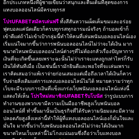
อีกประเภทหนึ่งที่ผู้ชายเขียนว่าสนุกและตื่นเต้นที่สุดของการ
แทงบอลออนไลน์มีครบทุกรส
โปรUFABETสมัครเล่นฟรี
ทั้งสีสันหวานเผ็ดเค็มขมและอร่อย
ฟุตบอลแค่นัดเดียวก็ครบทุกรสทุกอารมณ์จริงๆ ถ้าบอลเข้าก็
เข้าดีแต่ถ้าไม่เข้าเป้ากลุ่มนี้ทำให้คนที่เล่นพนันบอลออนไลน์เอง
เริ่มแน่ใจมากขึ้นว่าการพนันบอลออนไลน์ไม่ว่าจะได้เงิน มาก
ขนาดไหนพนันบอลออนไลน์ต่างๆที่ไม่ต้องกลัวเรื่องปัญหาการ
เงินที่จะเกิดขึ้นเลยเพราะฉะนั้นไม่ว่าเราจะแทงถูกเท่าไหร่ก็รับ
เงินได้ทันทีเมื่อ เป็นเช่นนี้เรามักยินดีและพอใจที่จะเล่นเพราะ
เราคิดเสมอว่าแพ้เราจ่ายก่อนเสมอแต่เมื่อถึงเวลาได้เงินก็ควร
รีบจ่ายสิ่งเดิมแต่การแทงบอลออนไลน์ไม่ได้ หมายความว่าทุก
เว็บจะมีระบบการเงินที่แข็งแกร่งเว็บพนันบอลออนไลน์แห่งนี้
แสดงให้เห็น
โปรใหม่สมาชิกUFABETรับโบนัส
ว่ารูปแบบการ
ทำงานของพวกเขามีความเป็นมืออาชีพสูงเว็บพนันบอล
ออนไลน์ที่ ทำขึ้นมานั้นเป็นธุรกิจที่ได้รับความนิยมและมีความ
ปลอดภัยสูงสิ่งเหล่านี้ทำให้ผู้ที่แทงบอลออนไลน์เองก็มั่นใจและ
มั่นใจ มากขึ้นว่าเว็บพนันบอลออนไลน์ไม่ว่าจะได้เงินมาก
ขนาดไหนเว็บเหล่านี้ไม่โกงแน่นอนซึ่งถือว่าเว็บแทงบอล